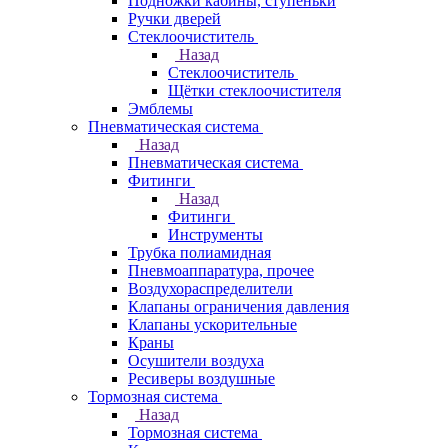
Подножки кабины, ступеньки
Ручки дверей
Стеклоочиститель
Назад
Стеклоочиститель
Щётки стеклоочистителя
Эмблемы
Пневматическая система
Назад
Пневматическая система
Фитинги
Назад
Фитинги
Инструменты
Трубка полиамидная
Пневмоаппаратура, прочее
Воздухораспределители
Клапаны ограничения давления
Клапаны ускорительные
Краны
Осушители воздуха
Ресиверы воздушные
Тормозная система
Назад
Тормозная система