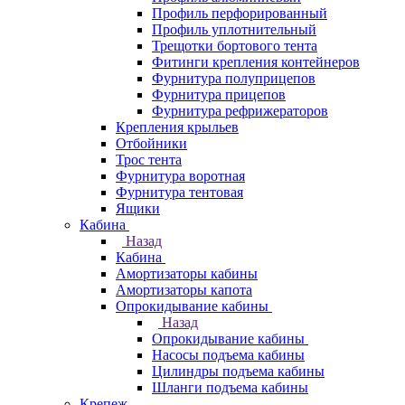
Профиль перфорированный
Профиль уплотнительный
Трещотки бортового тента
Фитинги крепления контейнеров
Фурнитура полуприцепов
Фурнитура прицепов
Фурнитура рефрижераторов
Крепления крыльев
Отбойники
Трос тента
Фурнитура воротная
Фурнитура тентовая
Ящики
Кабина
Назад
Кабина
Амортизаторы кабины
Амортизаторы капота
Опрокидывание кабины
Назад
Опрокидывание кабины
Насосы подъема кабины
Цилиндры подъема кабины
Шланги подъема кабины
Крепеж