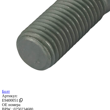
Болт
Артикул:
E9400051
OE номера
BPW : 0250234680