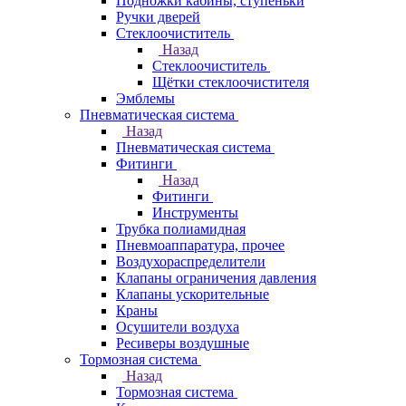
Подножки кабины, ступеньки
Ручки дверей
Стеклоочиститель
Назад
Стеклоочиститель
Щётки стеклоочистителя
Эмблемы
Пневматическая система
Назад
Пневматическая система
Фитинги
Назад
Фитинги
Инструменты
Трубка полиамидная
Пневмоаппаратура, прочее
Воздухораспределители
Клапаны ограничения давления
Клапаны ускорительные
Краны
Осушители воздуха
Ресиверы воздушные
Тормозная система
Назад
Тормозная система