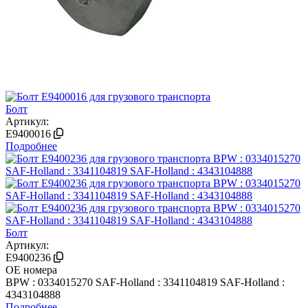
Болт
Артикул:
E9400016
Подробнее
Болт
Артикул:
E9400236
OE номера
BPW : 0334015270
SAF-Holland : 3341104819
SAF-Holland :
4343104888
Подробнее