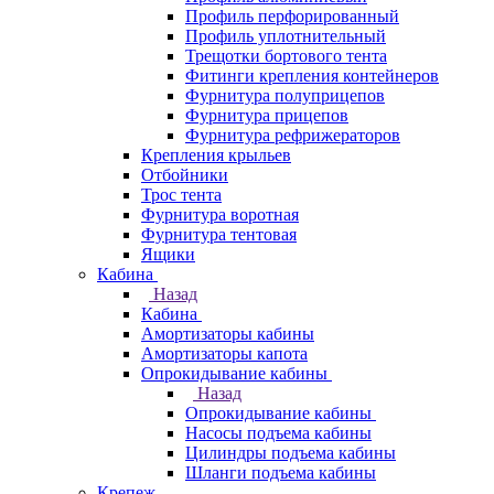
Профиль перфорированный
Профиль уплотнительный
Трещотки бортового тента
Фитинги крепления контейнеров
Фурнитура полуприцепов
Фурнитура прицепов
Фурнитура рефрижераторов
Крепления крыльев
Отбойники
Трос тента
Фурнитура воротная
Фурнитура тентовая
Ящики
Кабина
Назад
Кабина
Амортизаторы кабины
Амортизаторы капота
Опрокидывание кабины
Назад
Опрокидывание кабины
Насосы подъема кабины
Цилиндры подъема кабины
Шланги подъема кабины
Крепеж