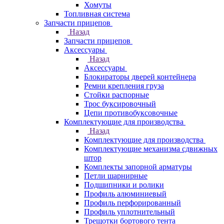
Хомуты
Топливная система
Запчасти прицепов
Назад
Запчасти прицепов
Аксессуары
Назад
Аксессуары
Блокираторы дверей контейнера
Ремни крепления груза
Стойки распорные
Трос буксировочный
Цепи противобуксовочные
Комплектующие для производства
Назад
Комплектующие для производства
Комплектующие механизма сдвижных
штор
Комплекты запорной арматуры
Петли шарнирные
Подшипники и ролики
Профиль алюминиевый
Профиль перфорированный
Профиль уплотнительный
Трещотки бортового тента