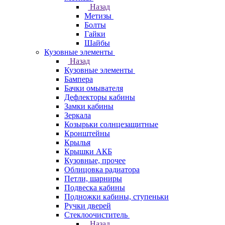
Назад
Метизы
Болты
Гайки
Шайбы
Кузовные элементы
Назад
Кузовные элементы
Бампера
Бачки омывателя
Дефлекторы кабины
Замки кабины
Зеркала
Козырьки солнцезащитные
Кронштейны
Крылья
Крышки АКБ
Кузовные, прочее
Облицовка радиатора
Петли, шарниры
Подвеска кабины
Подножки кабины, ступеньки
Ручки дверей
Стеклоочиститель
Назад