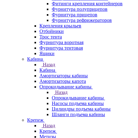
Фитинги крепления контейнеров
Фурнитура полуприцепов
Фурнитура прицепов
Фурнитура рефрижераторов
Крепления крыльев
Отбойники
Трос тента
Фурнитура воротная
Фурнитура тентовая
Ящики
Кабина
Назад
Кабина
Амортизаторы кабины
Амортизаторы капота
Опрокидывание кабины
Назад
Опрокидывание кабины
Насосы подъема кабины
Цилиндры подъема кабины
Шланги подъема кабины
Крепеж
Назад
Крепеж
Метизы