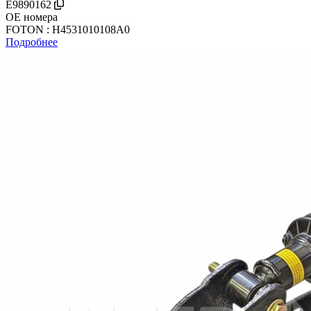
E9890162
OE номера
FOTON : H4531010108A0
Подробнее