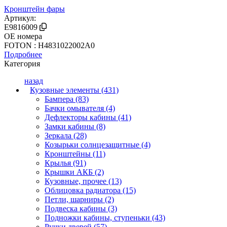
Кронштейн фары
Артикул:
E9816009
OE номера
FOTON : H4831022002A0
Подробнее
Категория
назад
Кузовные элементы (431)
Бампера (83)
Бачки омывателя (4)
Дефлекторы кабины (41)
Замки кабины (8)
Зеркала (28)
Козырьки солнцезащитные (4)
Кронштейны (11)
Крылья (91)
Крышки АКБ (2)
Кузовные, прочее (13)
Облицовка радиатора (15)
Петли, шарниры (2)
Подвеска кабины (3)
Подножки кабины, ступеньки (43)
Ручки дверей (57)