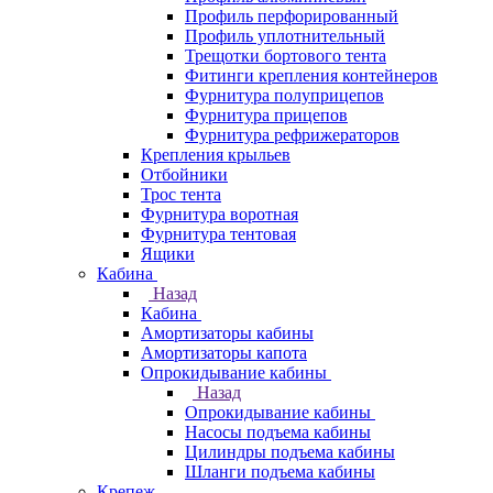
Профиль перфорированный
Профиль уплотнительный
Трещотки бортового тента
Фитинги крепления контейнеров
Фурнитура полуприцепов
Фурнитура прицепов
Фурнитура рефрижераторов
Крепления крыльев
Отбойники
Трос тента
Фурнитура воротная
Фурнитура тентовая
Ящики
Кабина
Назад
Кабина
Амортизаторы кабины
Амортизаторы капота
Опрокидывание кабины
Назад
Опрокидывание кабины
Насосы подъема кабины
Цилиндры подъема кабины
Шланги подъема кабины
Крепеж