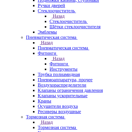
Подножки кабины, ступеньки
Ручки дверей
Стеклоочиститель
Назад
Стеклоочиститель
Щётки стеклоочистителя
Эмблемы
Пневматическая система
Назад
Пневматическая система
Фитинги
Назад
Фитинги
Инструменты
Трубка полиамидная
Пневмоаппаратура, прочее
Воздухораспределители
Клапаны ограничения давления
Клапаны ускорительные
Краны
Осушители воздуха
Ресиверы воздушные
Тормозная система
Назад
Тормозная система