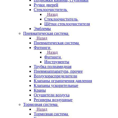
Подножки кабины, ступеньки
Ручки дверей
Стеклоочиститель
Назад
Стеклоочиститель
Щётки стеклоочистителя
Эмблемы
Пневматическая система
Назад
Пневматическая система
Фитинги
Назад
Фитинги
Инструменты
Трубка полиамидная
Пневмоаппаратура, прочее
Воздухораспределители
Клапаны ограничения давления
Клапаны ускорительные
Краны
Осушители воздуха
Ресиверы воздушные
Тормозная система
Назад
Тормозная система