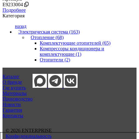
E9233004
Подробнее
Категория
назад
Электрическая система (163)
Отопление (68)
Комплектующие отопителей (65)
Компрессоры кондиционера и
комплектующие (1)
Отопители (2)
Каталог
О бренде
Где купить
Материалы
Производство
Новости
Гарантия
Контакты
© 2026 ENTERPRISE
Конфиденциальность