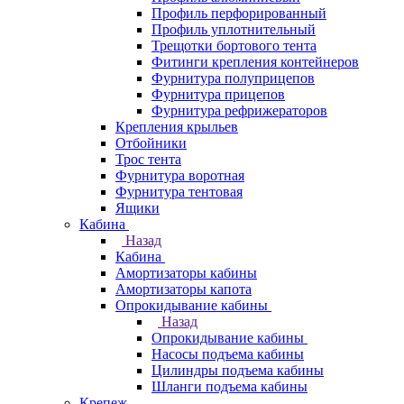
Профиль перфорированный
Профиль уплотнительный
Трещотки бортового тента
Фитинги крепления контейнеров
Фурнитура полуприцепов
Фурнитура прицепов
Фурнитура рефрижераторов
Крепления крыльев
Отбойники
Трос тента
Фурнитура воротная
Фурнитура тентовая
Ящики
Кабина
Назад
Кабина
Амортизаторы кабины
Амортизаторы капота
Опрокидывание кабины
Назад
Опрокидывание кабины
Насосы подъема кабины
Цилиндры подъема кабины
Шланги подъема кабины
Крепеж