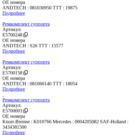
OE номера
ANDTECH : 081030950
TTT : 19875
Подробнее
Ремкомплект суппорта
Артикул:
E5700248
OE номера
ANDTECH : S26
TTT : 15577
Подробнее
Ремкомплект суппорта
Артикул:
E5700158
OE номера
ANDTECH : 081060140
TTT : 18054
Подробнее
Ремкомплект суппорта
Артикул:
E5700003
OE номера
Knorr-Bremse : K010766
Mercedes : 0004205082
SAF-Holland :
3434381500
Подробнее