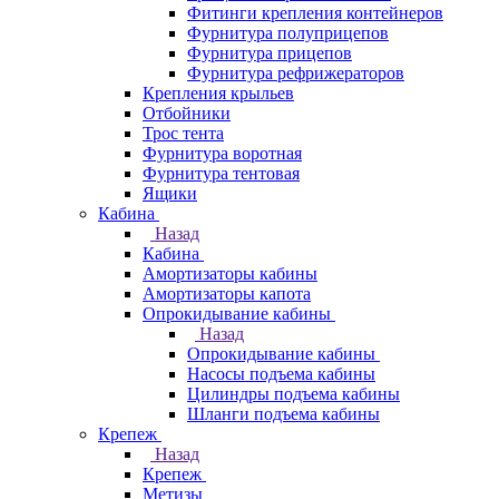
Фитинги крепления контейнеров
Фурнитура полуприцепов
Фурнитура прицепов
Фурнитура рефрижераторов
Крепления крыльев
Отбойники
Трос тента
Фурнитура воротная
Фурнитура тентовая
Ящики
Кабина
Назад
Кабина
Амортизаторы кабины
Амортизаторы капота
Опрокидывание кабины
Назад
Опрокидывание кабины
Насосы подъема кабины
Цилиндры подъема кабины
Шланги подъема кабины
Крепеж
Назад
Крепеж
Метизы