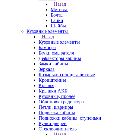
Назад
Метизы
Болты
Гайки
Шайбы
Кузовные элементы
Назад
Кузовные элементы
Бампера
Бачки омывателя
Дефлекторы кабины
Замки кабины
Зеркала
Козырьки солнцезащитные
Кронштейны
Крылья
Крышки АКБ
Кузовные, прочее
Облицовка радиатора
Петли, шарниры
Подвеска кабины
Подножки кабины, ступеньки
Ручки дверей
Стеклоочиститель
Назад