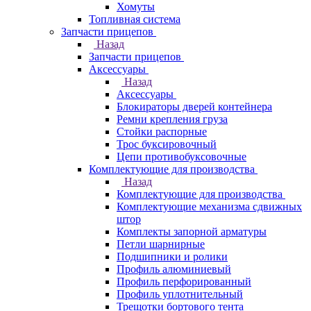
Хомуты
Топливная система
Запчасти прицепов
Назад
Запчасти прицепов
Аксессуары
Назад
Аксессуары
Блокираторы дверей контейнера
Ремни крепления груза
Стойки распорные
Трос буксировочный
Цепи противобуксовочные
Комплектующие для производства
Назад
Комплектующие для производства
Комплектующие механизма сдвижных
штор
Комплекты запорной арматуры
Петли шарнирные
Подшипники и ролики
Профиль алюминиевый
Профиль перфорированный
Профиль уплотнительный
Трещотки бортового тента