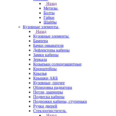
Назад
Метизы
Болты
Гайки
Шайбы
Кузовные элементы
Назад
Кузовные элементы
Бампера
Бачки омывателя
Дефлекторы кабины
Замки кабины
Зеркала
Козырьки солнцезащитные
Кронштейны
Крылья
Крышки АКБ
Кузовные, прочее
Облицовка радиатора
Петли, шарниры
Подвеска кабины
Подножки кабины, ступеньки
Ручки дверей
Стеклоочиститель
Назад