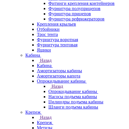
Фитинги крепления контейнеров
Фурнитура полуприцепов
Фурнитура прицепов
Фурнитура рефрижераторов
Крепления крыльев
Отбойники
Трос тента
Фурнитура воротная
Фурнитура тентовая
Ящики
Кабина
Назад
Кабина
Амортизаторы кабины
Амортизаторы капота
Опрокидывание кабины
Назад
Опрокидывание кабины
Насосы подъема кабины
Цилиндры подъема кабины
Шланги подъема кабины
Крепеж
Назад
Крепеж
Метизы