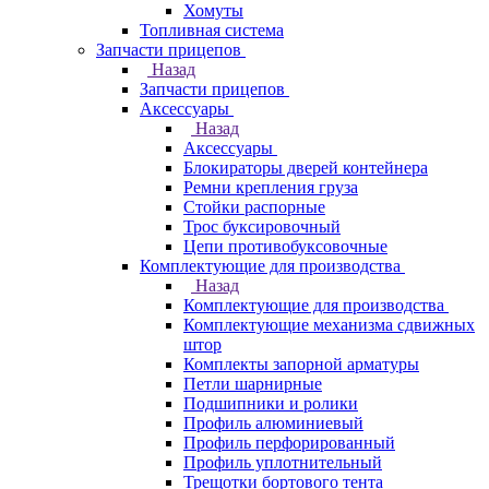
Хомуты
Топливная система
Запчасти прицепов
Назад
Запчасти прицепов
Аксессуары
Назад
Аксессуары
Блокираторы дверей контейнера
Ремни крепления груза
Стойки распорные
Трос буксировочный
Цепи противобуксовочные
Комплектующие для производства
Назад
Комплектующие для производства
Комплектующие механизма сдвижных
штор
Комплекты запорной арматуры
Петли шарнирные
Подшипники и ролики
Профиль алюминиевый
Профиль перфорированный
Профиль уплотнительный
Трещотки бортового тента