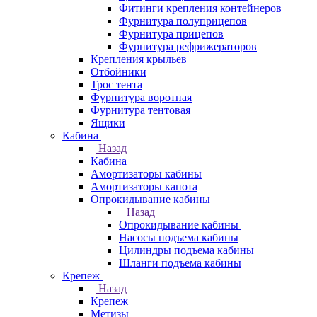
Фитинги крепления контейнеров
Фурнитура полуприцепов
Фурнитура прицепов
Фурнитура рефрижераторов
Крепления крыльев
Отбойники
Трос тента
Фурнитура воротная
Фурнитура тентовая
Ящики
Кабина
Назад
Кабина
Амортизаторы кабины
Амортизаторы капота
Опрокидывание кабины
Назад
Опрокидывание кабины
Насосы подъема кабины
Цилиндры подъема кабины
Шланги подъема кабины
Крепеж
Назад
Крепеж
Метизы