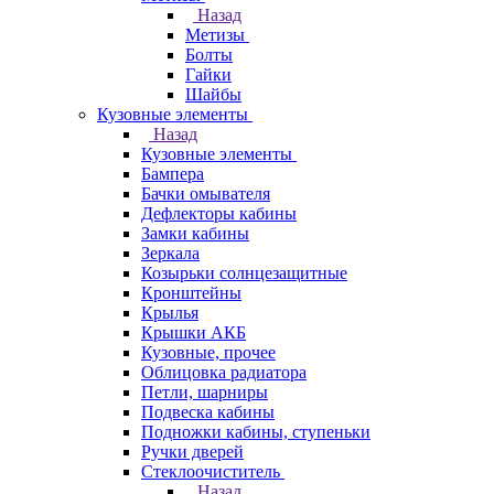
Назад
Метизы
Болты
Гайки
Шайбы
Кузовные элементы
Назад
Кузовные элементы
Бампера
Бачки омывателя
Дефлекторы кабины
Замки кабины
Зеркала
Козырьки солнцезащитные
Кронштейны
Крылья
Крышки АКБ
Кузовные, прочее
Облицовка радиатора
Петли, шарниры
Подвеска кабины
Подножки кабины, ступеньки
Ручки дверей
Стеклоочиститель
Назад