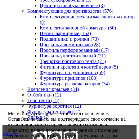
Цепи противобуксовочные (3)
Комплектующие для производства (576)
Комплектующие механизма сдвижных штор
(8)
Комплекты запорной арматуры (50)
Петли шарнирные (152)
Подшипники и ролики (73)
Профиль алюминиевый (28)
Профиль перфорированный (17)
Профиль уплотнительный (21)
Трещотки бортового тента (21)
Фитинги крепления контейнеров (5)
Фурнитура полуприцепов (59)
Фурнитура прицепов (108)
Фурнитура рефрижераторов (34)
Крепления крыльев (34)
Отбойники (12)
Трос тента (15)
Фурнитура воротная (12)
Фурнитура тентовая (12)
Мы используем cookies, чтобы сайт был лучше.
Ящики (7)
Оставаясь на сайте, вы подтверждаете свое согласие на
их использование и предоставляете согласие на
обработку ваших персональных данных с помощью
Каталог
сервисов веб-аналитики. Если вы не согласны, вам