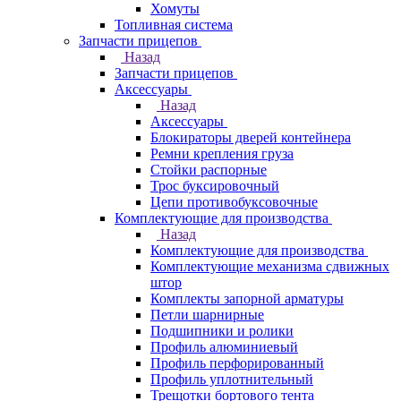
Хомуты
Топливная система
Запчасти прицепов
Назад
Запчасти прицепов
Аксессуары
Назад
Аксессуары
Блокираторы дверей контейнера
Ремни крепления груза
Стойки распорные
Трос буксировочный
Цепи противобуксовочные
Комплектующие для производства
Назад
Комплектующие для производства
Комплектующие механизма сдвижных
штор
Комплекты запорной арматуры
Петли шарнирные
Подшипники и ролики
Профиль алюминиевый
Профиль перфорированный
Профиль уплотнительный
Трещотки бортового тента