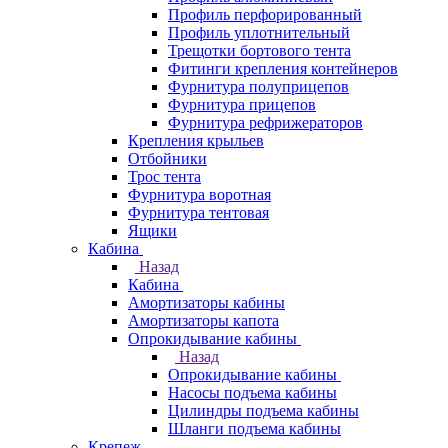
Профиль перфорированный
Профиль уплотнительный
Трещотки бортового тента
Фитинги крепления контейнеров
Фурнитура полуприцепов
Фурнитура прицепов
Фурнитура рефрижераторов
Крепления крыльев
Отбойники
Трос тента
Фурнитура воротная
Фурнитура тентовая
Ящики
Кабина
Назад
Кабина
Амортизаторы кабины
Амортизаторы капота
Опрокидывание кабины
Назад
Опрокидывание кабины
Насосы подъема кабины
Цилиндры подъема кабины
Шланги подъема кабины
Крепеж