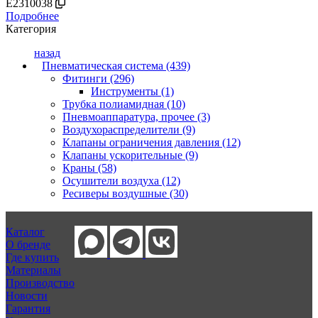
E2310038
Подробнее
Категория
назад
Пневматическая система (439)
Фитинги (296)
Инструменты (1)
Трубка полиамидная (10)
Пневмоаппаратура, прочее (3)
Воздухораспределители (9)
Клапаны ограничения давления (12)
Клапаны ускорительные (9)
Краны (58)
Осушители воздуха (12)
Ресиверы воздушные (30)
Каталог
О бренде
Где купить
Материалы
Производство
Новости
Гарантия