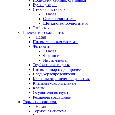
Подножки кабины, ступеньки
Ручки дверей
Стеклоочиститель
Назад
Стеклоочиститель
Щётки стеклоочистителя
Эмблемы
Пневматическая система
Назад
Пневматическая система
Фитинги
Назад
Фитинги
Инструменты
Трубка полиамидная
Пневмоаппаратура, прочее
Воздухораспределители
Клапаны ограничения давления
Клапаны ускорительные
Краны
Осушители воздуха
Ресиверы воздушные
Тормозная система
Назад
Тормозная система