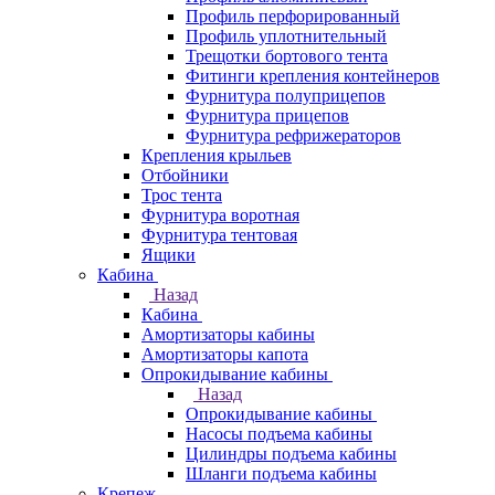
Профиль перфорированный
Профиль уплотнительный
Трещотки бортового тента
Фитинги крепления контейнеров
Фурнитура полуприцепов
Фурнитура прицепов
Фурнитура рефрижераторов
Крепления крыльев
Отбойники
Трос тента
Фурнитура воротная
Фурнитура тентовая
Ящики
Кабина
Назад
Кабина
Амортизаторы кабины
Амортизаторы капота
Опрокидывание кабины
Назад
Опрокидывание кабины
Насосы подъема кабины
Цилиндры подъема кабины
Шланги подъема кабины
Крепеж