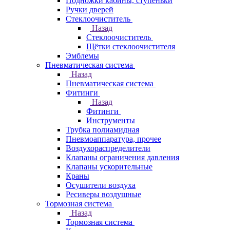
Подножки кабины, ступеньки
Ручки дверей
Стеклоочиститель
Назад
Стеклоочиститель
Щётки стеклоочистителя
Эмблемы
Пневматическая система
Назад
Пневматическая система
Фитинги
Назад
Фитинги
Инструменты
Трубка полиамидная
Пневмоаппаратура, прочее
Воздухораспределители
Клапаны ограничения давления
Клапаны ускорительные
Краны
Осушители воздуха
Ресиверы воздушные
Тормозная система
Назад
Тормозная система