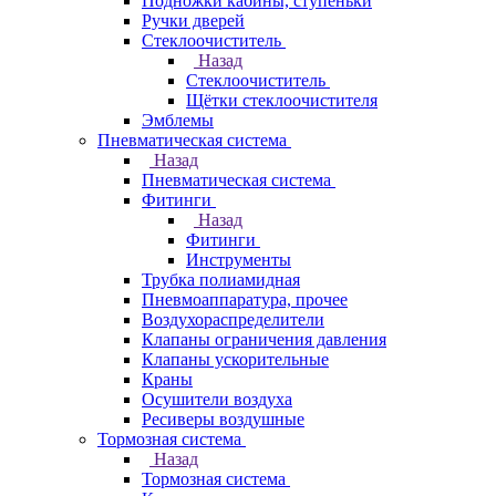
Подножки кабины, ступеньки
Ручки дверей
Стеклоочиститель
Назад
Стеклоочиститель
Щётки стеклоочистителя
Эмблемы
Пневматическая система
Назад
Пневматическая система
Фитинги
Назад
Фитинги
Инструменты
Трубка полиамидная
Пневмоаппаратура, прочее
Воздухораспределители
Клапаны ограничения давления
Клапаны ускорительные
Краны
Осушители воздуха
Ресиверы воздушные
Тормозная система
Назад
Тормозная система