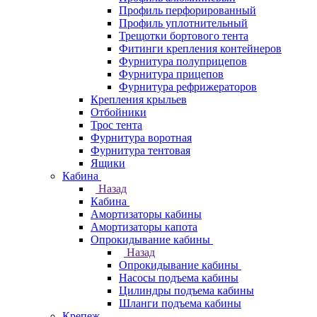
Профиль перфорированный
Профиль уплотнительный
Трещотки бортового тента
Фитинги крепления контейнеров
Фурнитура полуприцепов
Фурнитура прицепов
Фурнитура рефрижераторов
Крепления крыльев
Отбойники
Трос тента
Фурнитура воротная
Фурнитура тентовая
Ящики
Кабина
Назад
Кабина
Амортизаторы кабины
Амортизаторы капота
Опрокидывание кабины
Назад
Опрокидывание кабины
Насосы подъема кабины
Цилиндры подъема кабины
Шланги подъема кабины
Крепеж