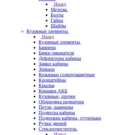
Назад
Метизы
Болты
Гайки
Шайбы
Кузовные элементы
Назад
Кузовные элементы
Бампера
Бачки омывателя
Дефлекторы кабины
Замки кабины
Зеркала
Козырьки солнцезащитные
Кронштейны
Крылья
Крышки АКБ
Кузовные, прочее
Облицовка радиатора
Петли, шарниры
Подвеска кабины
Подножки кабины, ступеньки
Ручки дверей
Стеклоочиститель
Назад