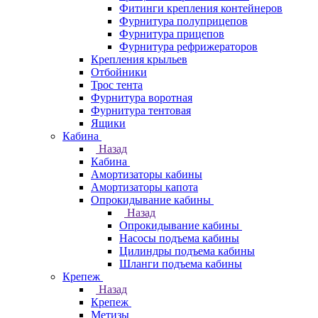
Фитинги крепления контейнеров
Фурнитура полуприцепов
Фурнитура прицепов
Фурнитура рефрижераторов
Крепления крыльев
Отбойники
Трос тента
Фурнитура воротная
Фурнитура тентовая
Ящики
Кабина
Назад
Кабина
Амортизаторы кабины
Амортизаторы капота
Опрокидывание кабины
Назад
Опрокидывание кабины
Насосы подъема кабины
Цилиндры подъема кабины
Шланги подъема кабины
Крепеж
Назад
Крепеж
Метизы