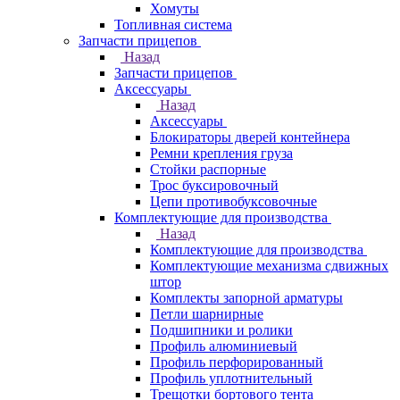
Хомуты
Топливная система
Запчасти прицепов
Назад
Запчасти прицепов
Аксессуары
Назад
Аксессуары
Блокираторы дверей контейнера
Ремни крепления груза
Стойки распорные
Трос буксировочный
Цепи противобуксовочные
Комплектующие для производства
Назад
Комплектующие для производства
Комплектующие механизма сдвижных
штор
Комплекты запорной арматуры
Петли шарнирные
Подшипники и ролики
Профиль алюминиевый
Профиль перфорированный
Профиль уплотнительный
Трещотки бортового тента