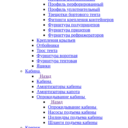
Профиль перфорированный
Профиль уплотнительный
Трещотки бортового тента
Фитинги крепления контейнеров
Фурнитура полуприцепов
Фурнитура прицепов
Фурнитура рефрижераторов
Крепления крыльев
Отбойники
Трос тента
Фурнитура воротная
Фурнитура тентовая
Ящики
Кабина
Назад
Кабина
Амортизаторы кабины
Амортизаторы капота
Опрокидывание кабины
Назад
Опрокидывание кабины
Насосы подъема кабины
Цилиндры подъема кабины
Шланги подъема кабины
Крепеж