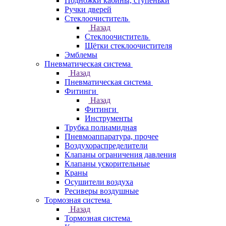
Подножки кабины, ступеньки
Ручки дверей
Стеклоочиститель
Назад
Стеклоочиститель
Щётки стеклоочистителя
Эмблемы
Пневматическая система
Назад
Пневматическая система
Фитинги
Назад
Фитинги
Инструменты
Трубка полиамидная
Пневмоаппаратура, прочее
Воздухораспределители
Клапаны ограничения давления
Клапаны ускорительные
Краны
Осушители воздуха
Ресиверы воздушные
Тормозная система
Назад
Тормозная система