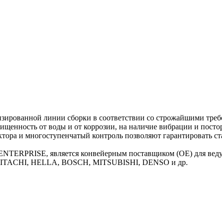
ированной линии сборки в соответствии со строжайшими требов
ищенность от воды и от коррозии, на наличие вибрации и посто
актора и многоступенчатый контроль позволяют гарантировать с
ы ENTERPRISE, является конвейерным поставщиком (ОЕ) для ве
TACHI, HELLA, BOSCH, MITSUBISHI, DENSO и др.